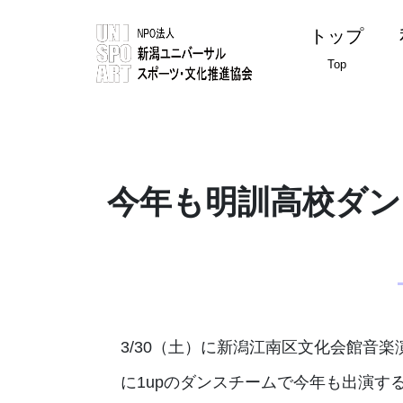
トップ
Top
今年も明訓高校ダン
3/30（土）に新潟江南区文化会館音
に1upのダンスチームで今年も出演す